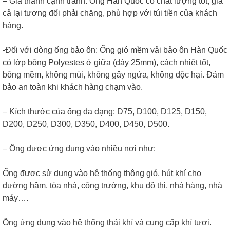
– Giá thành cạnh tranh: Ống Hàn Quốc có chất lượng tốt, giá
cả lại tương đối phải chăng, phù hợp với túi tiền của khách
hàng.
-Đối với dòng ống bảo ôn: Ống gió mềm vải bảo ôn Hàn Quốc
có lớp bông Polyestes ở giữa (dày 25mm), cách nhiệt tốt,
bông mềm, không mùi, không gây ngứa, không độc hại. Đảm
bảo an toàn khi khách hàng chạm vào.
– Kích thước của ống đa dạng: D75, D100, D125, D150,
D200, D250, D300, D350, D400, D450, D500.
– Ống được ứng dụng vào nhiều nơi như:
Ống được sử dụng vào hệ thống thông gió, hút khí cho
đường hầm, tòa nhà, công trường, khu đô thị, nhà hàng, nhà
máy….
Ống ứng dụng vào hệ thống thải khí và cung cấp khí tươi.