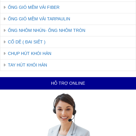
ỐNG GIÓ MỀM VẢI FIBER
ỐNG GIÓ MỀM VẢI TARPAULIN
ỐNG NHÔM NHÚN- ỐNG NHÔM TRÒN
CỔ DÊ ( ĐAI SIẾT )
CHỤP HÚT KHÓI HÀN
TAY HÚT KHÓI HÀN
HỖ TRỢ ONLINE